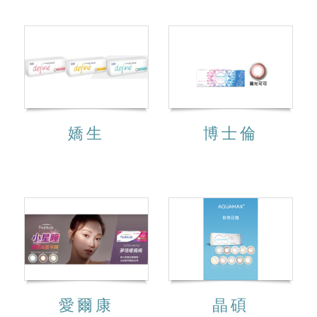
嬌生
博士倫
愛爾康
晶碩