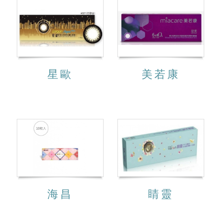
星歐
美若康
海昌
睛靈