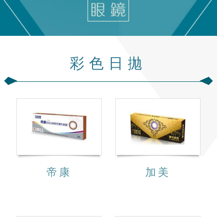
彩色日拋
帝康
加美