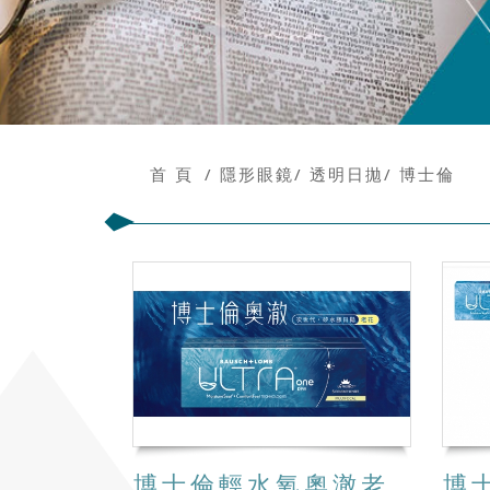
首 頁
隱形眼鏡
透明日拋
博士倫
博士倫輕水氧奧澈老花專用矽水膠日拋隱形眼鏡(10片)
博士