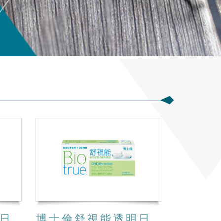
片裝
博士倫舒視能透明日拋30片裝