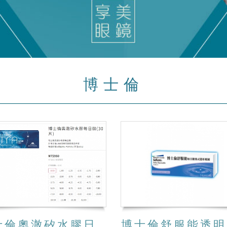
博士倫
倫奧澈矽水膠日拋30片裝
博士倫舒服能透明日拋30